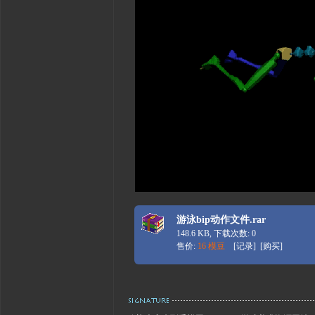
游泳bip动作文件.rar
148.6 KB, 下载次数: 0
售价:
16 模豆
[
记录
] [
购买
]