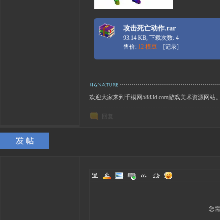
攻击死亡动作.rar
93.14 KB, 下载次数: 4
售价:
12 模豆
[
记录
]
欢迎大家来到千模网5883d.com游戏美术资源网站
回复
您