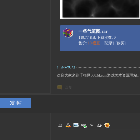
一些气流图.rar
119.77 KB, 下载次数: 0
售价:
10 模豆
[
记录
] [
购买
]
欢迎大家来到千模网5883d.com游戏美术资源网站
回复