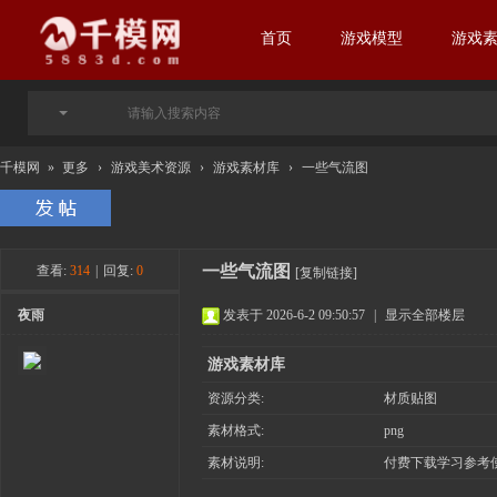
首页
游戏模型
游戏
千模网
»
更多
›
游戏美术资源
›
游戏素材库
›
一些气流图
一些气流图
查看:
314
|
回复:
0
[复制链接]
夜雨
发表于 2026-6-2 09:50:57
|
显示全部楼层
游戏素材库
资源分类:
材质贴图
素材格式:
png
素材说明:
付费下载学习参考