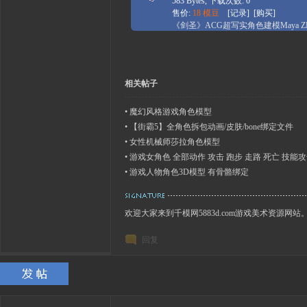
583 Bytes, 下载次数: 0
售价:
18 模豆
[
记录
] [
购买
]
《剑圣》ACG超写实角色建模Maya ZB
（附工程文件）
相关帖子
•
魔幻风格游戏角色模型
•
【街霸5】全角色拆包动画/皮肤/bone绑定文件
•
女性机械师莎拉角色模型
•
游戏女角色 全部动作 攻击 跑步 走路 死亡 技能攻
•
游戏人物角色3D模型 有骨骼绑定
欢迎大家来到千模网5883d.com游戏美术资源网站
回复