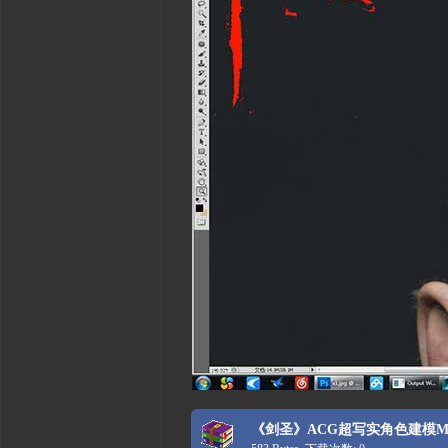
《剑圣》ACG超写实角色建模May