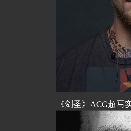
《剑圣》ACG超写实