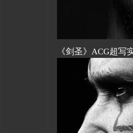
《剑圣》ACG超写实