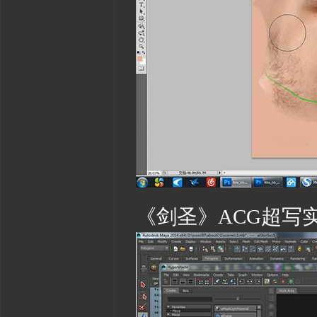
《剑圣》ACG超写实