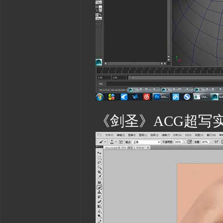
《剑圣》ACG超写实