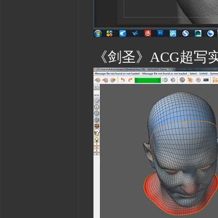
《剑圣》ACG超写实