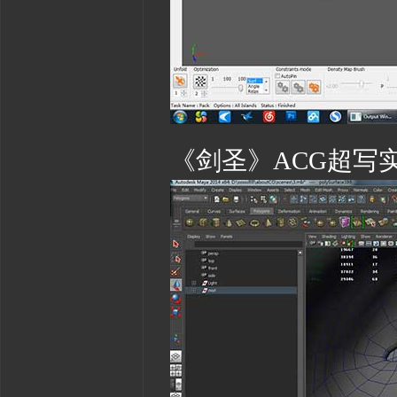
《剑圣》ACG超写实