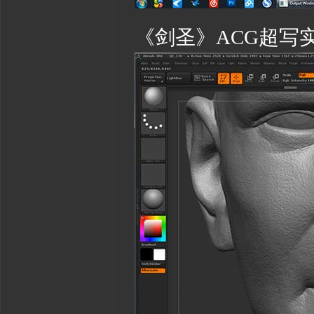
《剑圣》ACG超写实