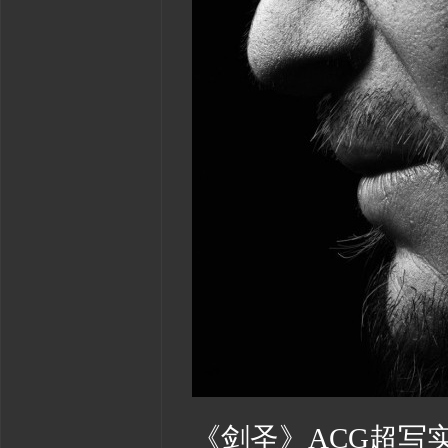
《剑圣》ACG超写实