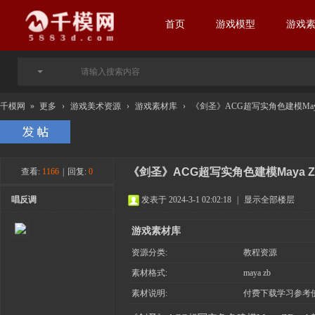
首页
游戏模型
游戏
千模网
»
更多
›
游戏美术资源
›
游戏素材库
›
《剑圣》ACG超写实角色建模Maya 
《剑圣》ACG超写实角色建模Maya 
查看:
1166
|
回复:
0
唱反调
发表于 2024-3-1 02:02:18
|
显示全部楼层
游戏素材库
资源分类:
教程资源
素材格式:
maya zb
素材说明:
付费下载学习参考