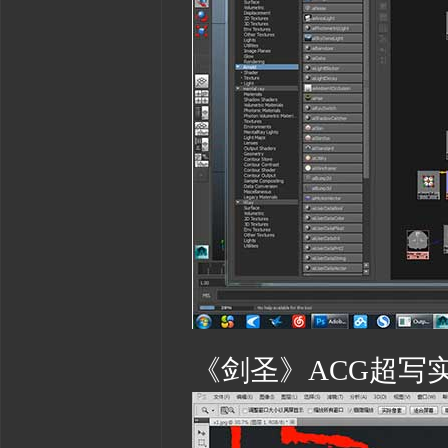
《剑圣》ACG超写实