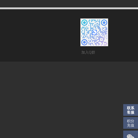
加入Q群
联系
客服
积分
充值