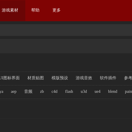
游戏素材
帮助
更多
UI图标界面
材质贴图
模版预设
游戏音效
软件插件
参
ya
aep
音频
zb
c4d
flash
u3d
ue4
blend
pain