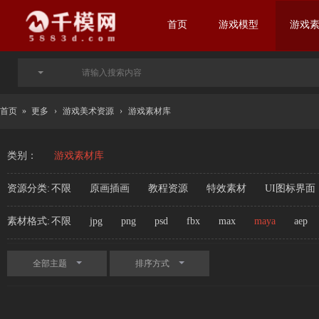
首页
游戏模型
游戏
首页
»
更多
›
游戏美术资源
›
游戏素材库
类别：
游戏素材库
资源分类:
不限
原画插画
教程资源
特效素材
UI图标界面
素材格式:
不限
jpg
png
psd
fbx
max
maya
aep
全部主题
排序方式