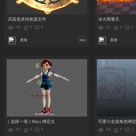
武器道具特效源文件
冰火两重天
126
0
0
122
0
0
max
夜雨
夜雨
( 选择一项 ) Maya 绑定文件发送请求
可爱小女孩角色绑
207
0
0
234
0
2