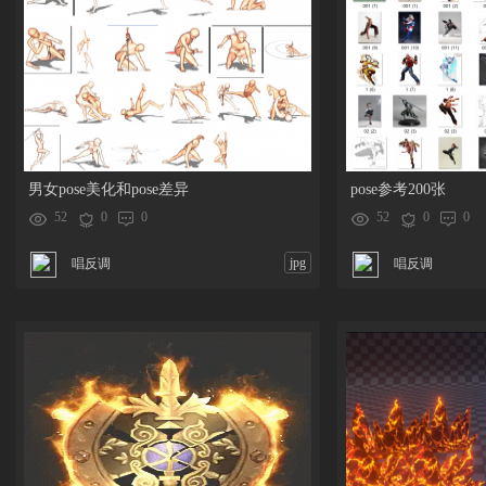
男女pose美化和pose差异
pose参考200张
52
0
0
52
0
0
jpg
唱反调
唱反调