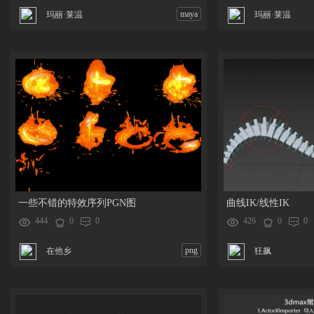
maya
玛丽·莱温
玛丽·莱温
一些不错的特效序列PGN图
曲线IK/线性IK
444
0
0
426
0
0
png
在他乡
狂飙