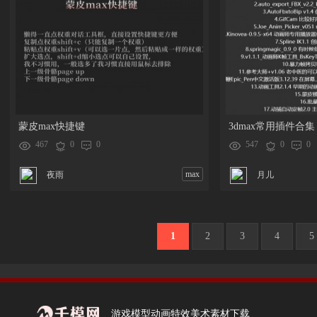
蒙皮max快捷键
3dmax常用插件合集
467
0
0
547
0
0
max
夜雨
月儿
1
2
3
4
5
游戏模型动画特效美术素材下载